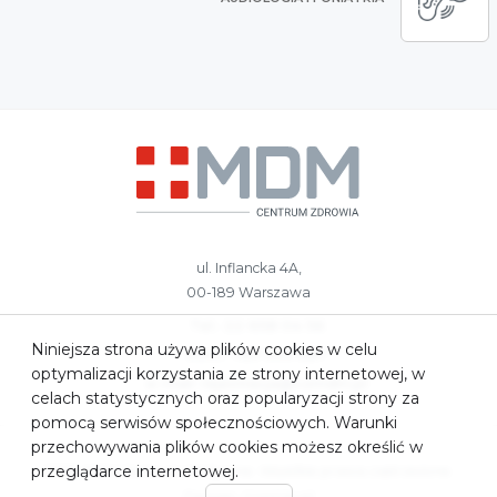
ul. Inflancka 4A,
00-189 Warszawa
Tel.: 22 658 04 56
Niniejsza strona używa plików cookies w celu
kom.: 783 959 687
optymalizacji korzystania ze strony internetowej, w
e-mail:
rejestracja@czmdm.pl
celach statystycznych oraz popularyzacji strony za
pomocą serwisów społecznościowych. Warunki
przechowywania plików cookies możesz określić w
przeglądarce internetowej.
2023. MDM Centrum Medyczne. Wszelkie prawa zastrzeżone.
Design: ComUp.pl