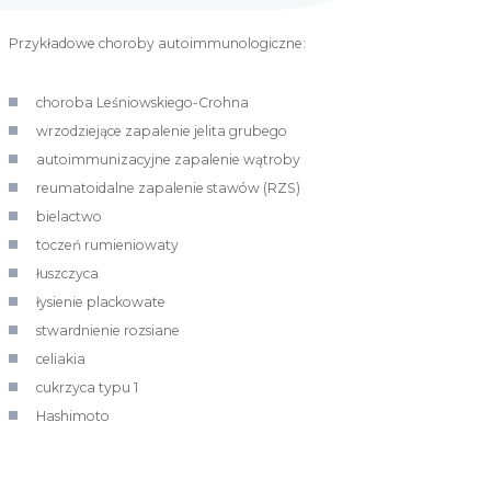
Przykładowe choroby autoimmunologiczne:
choroba Leśniowskiego-Crohna
wrzodziejące zapalenie jelita grubego
autoimmunizacyjne zapalenie wątroby
reumatoidalne zapalenie stawów (RZS)
bielactwo
toczeń rumieniowaty
łuszczyca
łysienie plackowate
stwardnienie rozsiane
celiakia
cukrzyca typu 1
Hashimoto