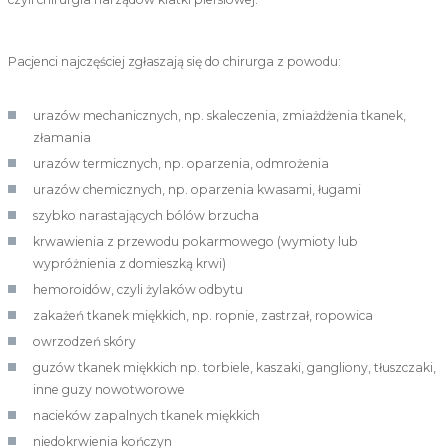
Pacjenci najczęściej zgłaszają się do chirurga z powodu:
urazów mechanicznych, np. skaleczenia, zmiażdżenia tkanek,
złamania
urazów termicznych, np. oparzenia, odmrożenia
urazów chemicznych, np. oparzenia kwasami, ługami
szybko narastających bólów brzucha
krwawienia z przewodu pokarmowego (wymioty lub
wypróżnienia z domieszką krwi)
hemoroidów, czyli żylaków odbytu
zakażeń tkanek miękkich, np. ropnie, zastrzał, ropowica
owrzodzeń skóry
guzów tkanek miękkich np. torbiele, kaszaki, gangliony, tłuszczaki,
inne guzy nowotworowe
nacieków zapalnych tkanek miękkich
niedokrwienia kończyn