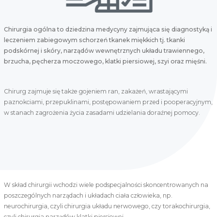
Chirurgia ogólna to dziedzina medycyny zajmująca się diagnostyką i
leczeniem zabiegowym schorzeń tkanek miękkich tj. tkanki
podskórnej i skóry, narządów wewnętrznych układu trawiennego,
brzucha, pęcherza moczowego, klatki piersiowej, szyi oraz mięśni.
Chirurg zajmuje się także gojeniem ran, zakażeń, wrastającymi
paznokciami, przepuklinami, postępowaniem przed i pooperacyjnym,
w stanach zagrożenia życia zasadami udzielania doraźnej pomocy.
W skład chirurgii wchodzi wiele podspecjalności skoncentrowanych na
poszczególnych narządach i układach ciała człowieka, np.
neurochirurgia, czyli chirurgia układu nerwowego, czy torakochirurgia,
czyli chirurgia narządów klatki piersiowej.