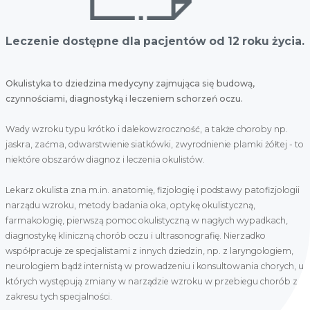
Leczenie dostępne dla pacjentów od 12 roku życia.
Okulistyka to dziedzina medycyny zajmująca się budową,
czynnościami, diagnostyką i leczeniem schorzeń oczu.
Wady wzroku typu krótko i dalekowzroczność, a także choroby np.
jaskra, zaćma, odwarstwienie siatkówki, zwyrodnienie plamki żółtej - to
niektóre obszarów diagnoz i leczenia okulistów.
Lekarz okulista zna m.in. anatomię, fizjologię i podstawy patofizjologii
narządu wzroku, metody badania oka, optykę okulistyczną,
farmakologię, pierwszą pomoc okulistyczną w nagłych wypadkach,
diagnostykę kliniczną chorób oczu i ultrasonografię. Nierzadko
współpracuje ze specjalistami z innych dziedzin, np. z laryngologiem,
neurologiem bądź internistą w prowadzeniu i konsultowania chorych, u
których występują zmiany w narządzie wzroku w przebiegu chorób z
zakresu tych specjalności.