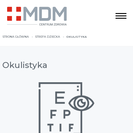
STRONA GŁÓWNA
STREFA DZIECKA
OKULISTYKA
Okulistyka