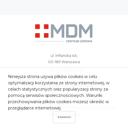
ul. Inflancka 4A,
00-189 Warszawa
Tel.: 22 658 04 56
Niniejsza strona używa plików cookies w celu
kom.: 783 959 687
optymalizacji korzystania ze strony internetowej, w
e-mail:
rejestracja@czmdm.pl
celach statystycznych oraz popularyzacji strony za
pomocą serwisów społecznościowych. Warunki
przechowywania plików cookies możesz określić w
przeglądarce internetowej.
2023. MDM Centrum Medyczne. Wszelkie prawa zastrzeżone.
Design: ComUp.pl
ZAMKNIJ