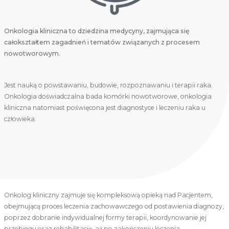
Onkologia kliniczna to dziedzina medycyny, zajmująca się
całokształtem zagadnień i tematów związanych z procesem
nowotworowym.
Jest nauką o powstawaniu, budowie, rozpoznawaniu i terapii raka.
Onkologia doświadczalna bada komórki nowotworowe, onkologia
kliniczna natomiast poświęcona jest diagnostyce i leczeniu raka u
człowieka.
Onkolog kliniczny zajmuje się kompleksową opieką nad Pacjentem,
obejmującą proces leczenia zachowawczego od postawienia diagnozy,
poprzez dobranie indywidualnej formy terapii, koordynowanie jej
przebiegu oraz rehabilitację, aż po zakończeniu leczenia.