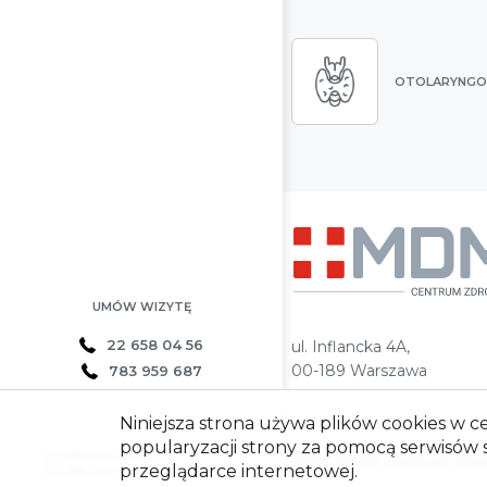
OTOLARYNGO
UMÓW WIZYTĘ
22 658 04 56
ul. Inflancka 4A,
00-189 Warszawa
783 959 687
Niniejsza strona używa plików cookies w ce
popularyzacji strony za pomocą serwisów
ul. Inflancka 4A,
2023. MDM Centrum Medy
przeglądarce internetowej.
00-189 Warszawa