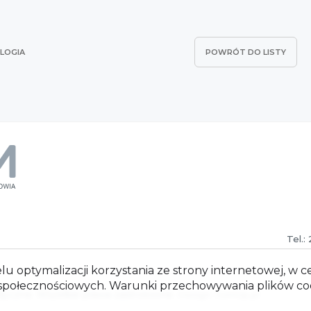
LOGIA
POWRÓT DO LISTY
Tel.:
lu optymalizacji korzystania ze strony internetowej, w c
 społecznościowych. Warunki przechowywania plików coo
czne. Wszelkie prawa zastrzeżone.
Design: ComUp.pl