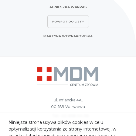
AGNIESZKA WARPAS
POWRÓT DO LISTY
MARTYNA WOYNAROWSKA
ul. Inflancka 4A,
00-189 Warszawa
Tel.: 22 658 04 56
Niniejsza strona używa plików cookies w celu
kom.: 783 959 687
optymalizacji korzystania ze strony internetowej, w
e-mail:
rejestracja@czmdm.pl
celach statystycznych oraz popularyzacji strony za